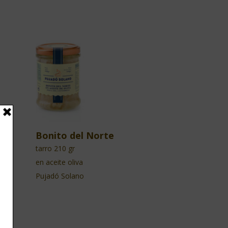
iva
Bonito del Norte
tarro 210 gr
en aceite oliva
Pujadó Solano