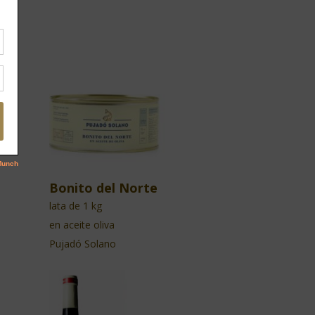
Bonito del Norte
lata de 1 kg
en aceite oliva
Pujadó Solano