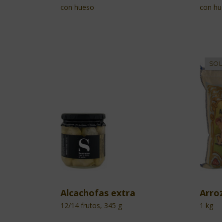
con hueso
con h
Alcachofas extra
Arro
12/14 frutos, 345 g
1 kg