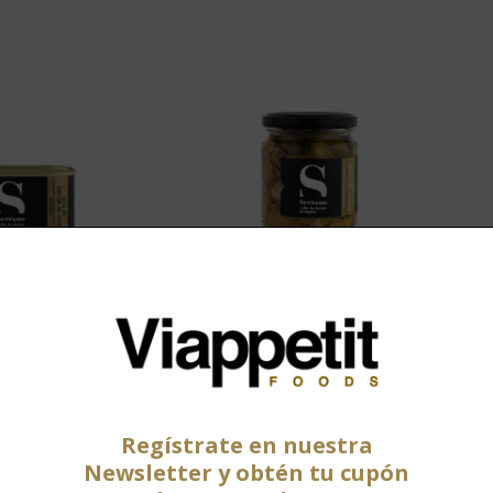
 de Foie Gras
Boletus en aceite de ol
230 g