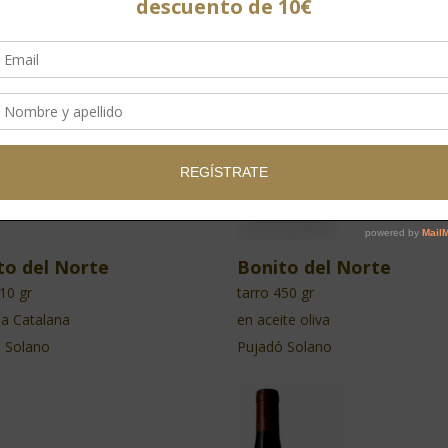
to del Norte
Bonito del Norte
210 gr
tarro 450 gr
sa Catalana
en aceite oliva
 Solano
Pujadó Solano