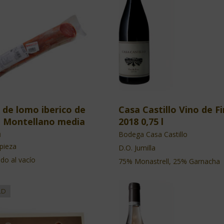
 de lomo iberico de
Casa Castillo Vino de F
 Montellano media
2018 0,75 l
a
Bodega Casa Castillo
pieza
D.O. Jumilla
do al vacío
75% Monastrell, 25% Garnacha