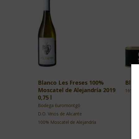
Blanco Les Freses 100%
Bloc
Moscatel de Alejandría 2019
165 g
0,75 l
Bodega Euromontgó
D.O. Vinos de Alicante
100% Moscatel de Alejandría