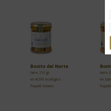
Bonito del Norte
Boni
tarro 210 gr
tarro 
en AOVE ecológico
en Sal
Pujadó Solano
Pujadó