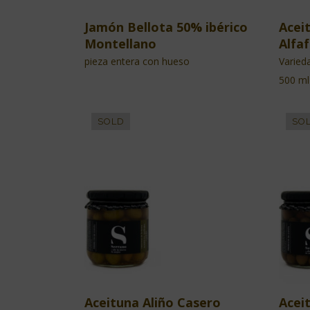
Jamón Bellota 50% ibérico
Aceit
Montellano
Alfa
pieza entera con hueso
Varied
500 ml
Aceituna Aliño Casero
Acei