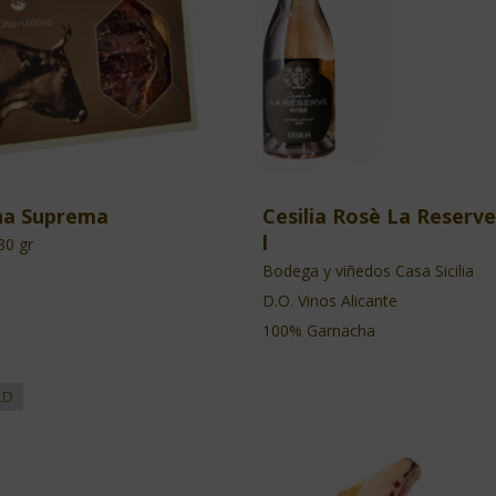
na Suprema
Cesilia Rosè La Reserve
l
80 gr
Bodega y viñedos Casa Sicilia
D.O. Vinos Alicante
100% Garnacha