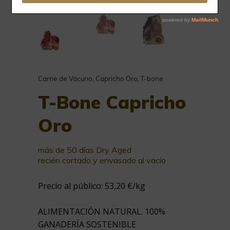
Carne de Vacuno
,
Capricho Oro
,
T-bone
T-Bone Capricho
Oro
más de 50 días Dry Aged
recién cortado y envasado al vacío
Precio al público: 53,20 €/kg
ALIMENTACIÓN NATURAL. 100%
GANADERÍA SOSTENIBLE