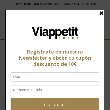
Envío gratis 24/48h desde 70€
Móvil:
+34 695 303430
Home
»
Tienda
»
Carne de Vacuno
»
Capricho Oro
»
T-Bone
Capricho Oro