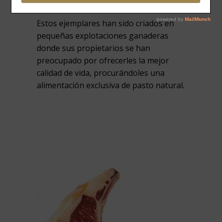
Estos ejemplares han sido criados en
pequeñas explotaciones ganaderas
donde sus propietarios se han
preocupado por ofrecerles la mejor
calidad de vida, procurándoles una
alimentación exclusiva de pasto natural.