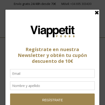
Envío gratis 24/48h desde 70€
Móvil:
+34 695 303430
Home
»
Carne de Vacuno
»
Ambariña Supreme
Ambariña Supreme
Nuestra selección Ambariña
aglutina los ejemplares de
Rubia Gallega no acogidos a
la IGP de esta raza así como
otras razas autóctonas de la
zona.