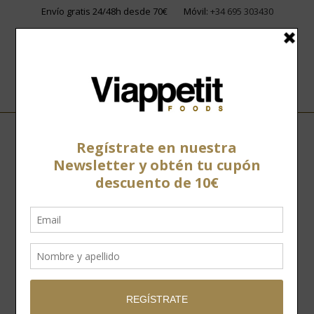
Envío gratis 24/48h desde 70€
Móvil:
+34 695 303430
Home
»
Conservas
»
Boquerón del Cantábrico
Boquerón del
Cantábrico