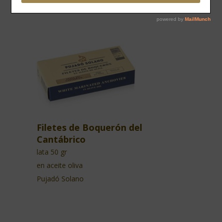
Filetes de Boquerón del
Cantábrico
lata 50 gr
en aceite oliva
Pujadó Solano