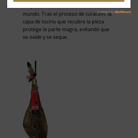
los productos más consumidos en el
mundo. Tras el proceso de curación, la
capa de tocino que recubre la pieza
protege la parte magra, evitando que
se oxide y se seque.