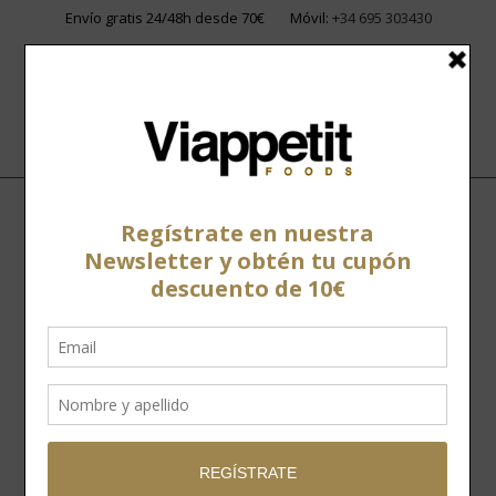
Envío gratis 24/48h desde 70€
Móvil:
+34 695 303430
Home
»
Con hueso
Con hueso
Es una elección acertada
para los que buscan
disfrutar de jamón recién
cortado
El jamón o paleta con hueso es uno de