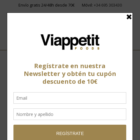
Envío gratis 24/48h desde 70€
Móvil:
+34 695 303430
Home
»
Tienda
»
Con hueso
»
Jamón Selección Montellano