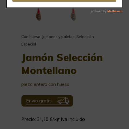
Con hueso
,
Jamones y paletas
,
Selección
Especial
Jamón Selección
Montellano
pieza entera con hueso
Precio: 31,10 €/kg Iva incluido