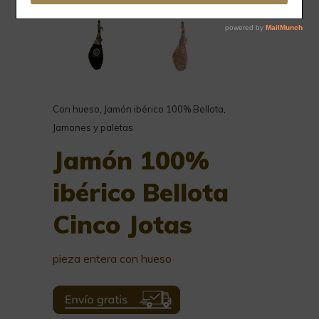
Con hueso
,
Jamón ibérico 100% Bellota
,
Jamones y paletas
Jamón 100%
ibérico Bellota
Cinco Jotas
pieza entera con hueso