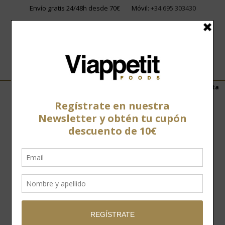
Envío gratis 24/48h desde 70€
Móvil:
+34 695 303430
Home
»
Tienda
»
Jamones y paletas
»
Jamón 100% ibérico Bellota
Cinco Jotas