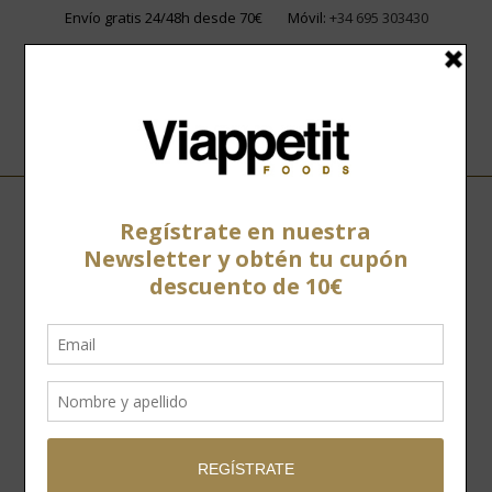
Envío gratis 24/48h desde 70€
Móvil:
+34 695 303430
Home
»
Tienda
»
Con hueso
»
Paleta ibérica Cebo de Campo
Montellano