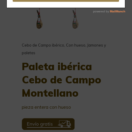
Cebo de Campo ibérico
,
Con hueso
,
Jamones y
paletas
Paleta ibérica
Cebo de Campo
Montellano
pieza entera con hueso