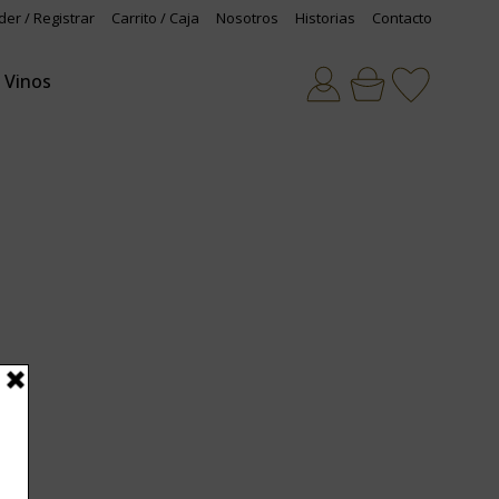
der / Registrar
Carrito / Caja
Nosotros
Historias
Contacto
Vinos