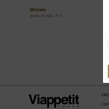
Mistela
Jarabe de Palo, 75 cl
CAT
Car