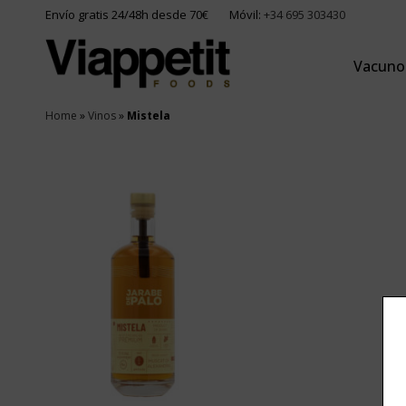
Envío gratis 24/48h desde 70€
Móvil:
+34 695 303430
Vacuno
Home
»
Vinos
»
Mistela