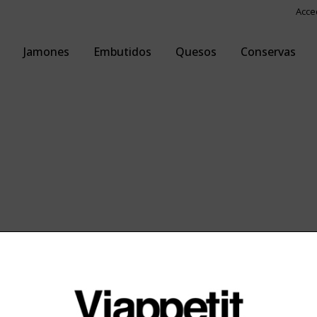
Acce
Jamones
Embutidos
Quesos
Conservas