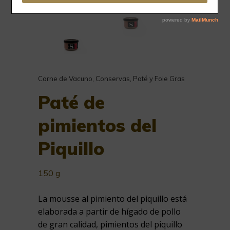
Carne de Vacuno
,
Conservas
,
Paté y Foie Gras
Paté de
pimientos del
Piquillo
150 g
La mousse al pimiento del piquillo está
elaborada a partir de hígado de pollo
de gran calidad, pimientos del piquillo