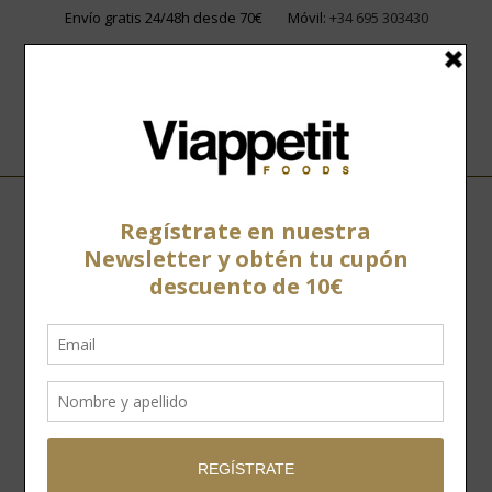
Envío gratis 24/48h desde 70€
Móvil:
+34 695 303430
Home
»
Tienda
»
Conservas
»
Conservas vegetales
»
Paté de
pimientos del Piquillo