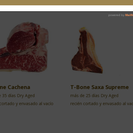
ne Cachena
T-Bone Saxa Supreme
 35 días Dry Aged
más de 25 días Dry Aged
 cortado y envasado al vacío
recién cortado y envasado al va