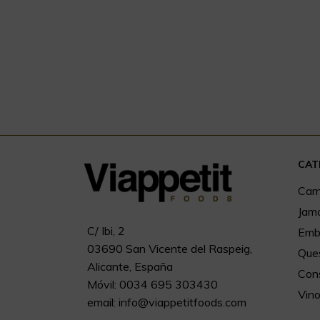
CAT
Car
Jam
C/ Ibi, 2
Embu
03690 San Vicente del Raspeig,
Que
Alicante, España
Con
Móvil: 0034 695 303430
Vin
email:
info@viappetitfoods.com