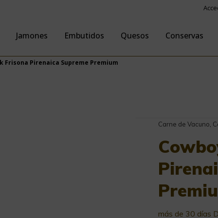
Acce
Jamones
Embutidos
Quesos
Conservas
k Frisona Pirenaica Supreme Premium
Carne de Vacuno
,
C
Cowboy
Pirena
Premi
más de 30 días 