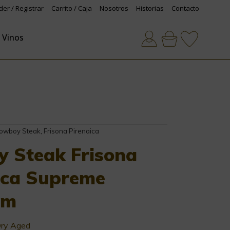
der / Registrar
Carrito / Caja
Nosotros
Historias
Contacto
Vinos
owboy Steak
,
Frisona Pirenaica
 Steak Frisona
ica Supreme
um
Dry Aged