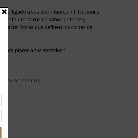
tenso ligado a sus abundantes infiltraciones
 de esta una carne de sabor potente y
 características que definen los cortes de
a y da placer a tus sentidos.”
 kg
 LISTA DE DESEOS