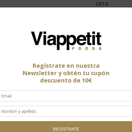
CATA:
Su color rojo in
de grasa, hacen
jugosidad única,
acuno
,
Cowboy Steak
,
Frisona Pirenaica
esta raza.
“Explora, sabore
Peso medio: 0,9
AÑADIR A LA