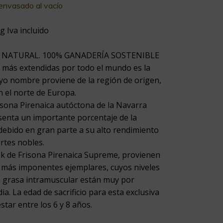
 envasado al vacío
g Iva incluido
NATURAL. 100% GANADERÍA SOSTENIBLE
s más extendidas por todo el mundo es la
yo nombre proviene de la región de origen,
en el norte de Europa.
isona Pirenaica autóctona de la Navarra
senta un importante porcentaje de la
debido en gran parte a su alto rendimiento
artes nobles.
k de Frisona Pirenaica Supreme, provienen
y más imponentes ejemplares, cuyos niveles
de grasa intramuscular están muy por
ia. La edad de sacrificio para esta exclusiva
star entre los 6 y 8 años.