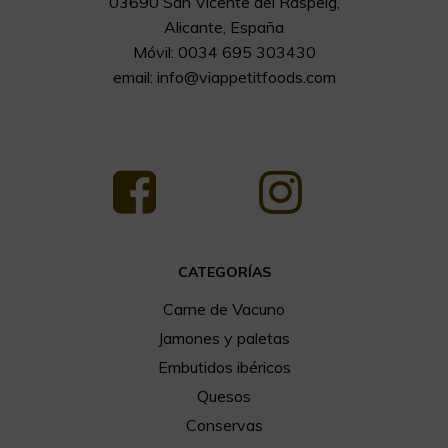
03690 San Vicente del Raspeig,
Alicante, España
Móvil: 0034 695 303430
email:
info@viappetitfoods.com
CATEGORÍAS
Carne de Vacuno
Jamones y paletas
Embutidos ibéricos
Quesos
Conservas