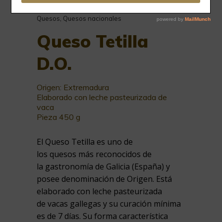
Quesos
,
Quesos nacionales
Queso Tetilla
D.O.
Origen: Extremadura
Elaborado con leche pasteurizada de
vaca
Pieza 450 g
El Queso Tetilla es uno de
los quesos más reconocidos de
la gastronomía de Galicia (España) y
posee denominación de Origen. Está
elaborado con leche pasteurizada
de vacas gallegas y su curación mínima
es de 7 días. Su forma característica