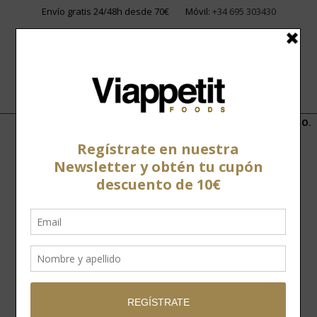
Envío gratis 24/48h desde 70€
Móvil:
+34 695 303430
Home
»
Tienda
»
Quesos
»
Quesos nacionales
»
Queso Tetilla D.O.