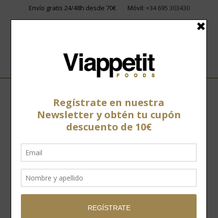
Envío gratis 24/48h desde 70€
Móvil:
+34 695 303430
Home
»
Tienda
»
Vinos
»
Tintos
»
Menguante Garnacha