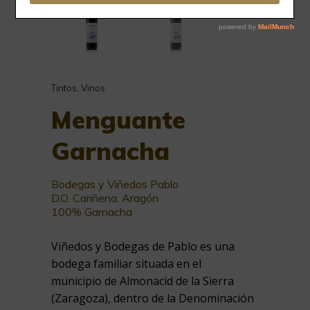
Tintos
,
Vinos
Menguante
Garnacha
Bodegas y Viñedos Pablo
D.O. Cariñena, Aragón
100% Garnacha
Viñedos y Bodegas de Pablo es una
bodega familiar situada en el
municipio de Almonacid de la Sierra
(Zaragoza), dentro de la Denominación