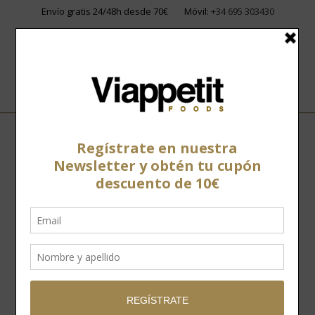
Envío gratis 24/48h desde 70€
Móvil:
+34 695 303430
Home
»
Tienda
»
Vinos
»
Tintos
»
Casa Cesilia Crianza 0,75 l