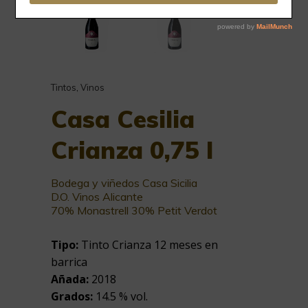
Tintos
,
Vinos
Casa Cesilia
Crianza 0,75 l
Bodega y viñedos Casa Sicilia
D.O. Vinos Alicante
70% Monastrell 30% Petit Verdot
Tipo:
Tinto Crianza 12 meses en
barrica
Añada:
2018
Grados:
14.5 % vol.