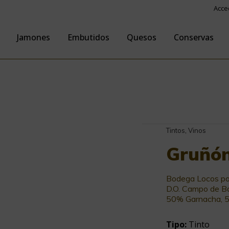
Acce
Jamones
Embutidos
Quesos
Conservas
Tintos
,
Vinos
Gruñón
Bodega Locos por
D.O. Campo de Bo
50% Garnacha, 5
Tipo:
Tinto