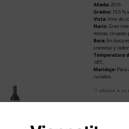
Añada:
2015
Grados:
15.5 % v
Vista:
Vino de co
Nariz:
Gran inte
moras, ciruelas 
Boca:
En boca es
cremoso y redond
Temperatura de
18ºC.
Maridaje:
Para 
curados.
AÑADIR A LA
C