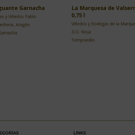
uante Garnacha
La Marquesa de Valser
0,75 l
s y Viñedos Pablo
Viñedos y Bodegas de la Marqu
ariñena, Aragón
D.O. Rioja
Garnacha
Tempranillo
EGORÍAS
LINKS