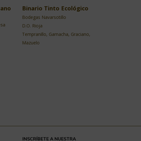
rano
Binario Tinto Ecológico
Bodegas Navarsotillo
esa
D.O. Rioja
Tempranillo, Garnacha, Graciano,
Mazuelo
INSCRÍBETE A NUESTRA