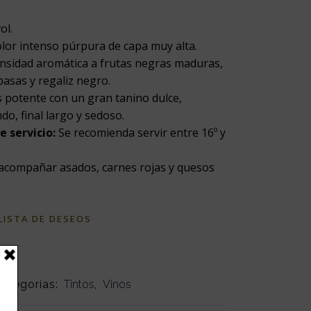
ol.
lor intenso púrpura de capa muy alta.
nsidad aromática a frutas negras maduras,
pasas y regaliz negro.
 potente con un gran tanino dulce,
o, final largo y sedoso.
 servicio:
Se recomienda servir entre 16º y
acompañar asados, carnes rojas y quesos
 LISTA DE DESEOS
ategorías:
Tintos
,
Vinos