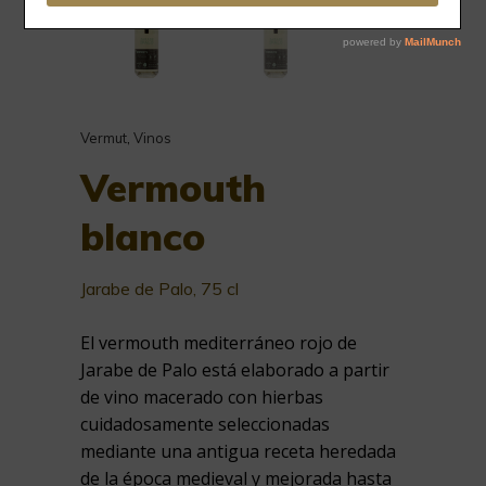
Vermut
,
Vinos
Vermouth
blanco
Jarabe de Palo, 75 cl
El vermouth mediterráneo rojo de
Jarabe de Palo está elaborado a partir
de vino macerado con hierbas
cuidadosamente seleccionadas
mediante una antigua receta heredada
de la época medieval y mejorada hasta