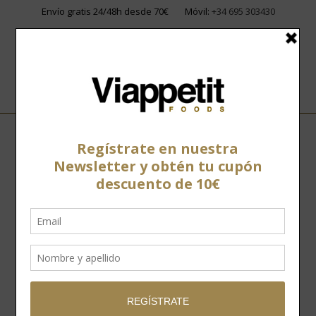
Envío gratis 24/48h desde 70€
Móvil:
+34 695 303430
Home
»
Tienda
»
Vinos
»
Vermut
»
Vermouth blanco