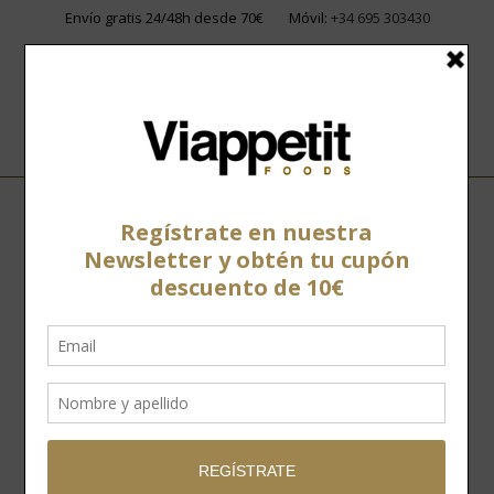
Envío gratis 24/48h desde 70€
Móvil:
+34 695 303430
Home
»
Tienda
»
Conservas
»
Conservas vegetales
»
Aceituna
Campo Real