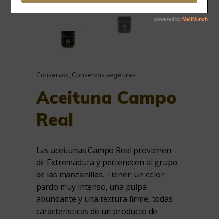
Conservas
,
Conservas vegetales
Aceituna Campo
Real
Las aceitunas Campo Real provienen
de Extremadura y pertenecen al grupo
de las manzanillas. Tienen un color
pardo muy intenso, una pulpa
abundante y una textura firme, todas
caracteristicas de un producto de