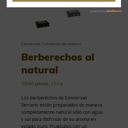
Conservas
,
Conservas de marisco
Berberechos al
natural
30/40 piezas, 113 g
Los berberechos de Conservas
Serrano están preparados de manera
completamente natural sólo con agua
y sal para disfrutar de su aroma en
estado puro. Pruébalos con un