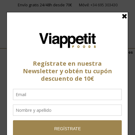
Envío gratis 24/48h desde 70€
Móvil:
+34 695 303430
Home
»
Tienda
»
Conservas
»
Conservas de marisco
»
Berberechos
al natural