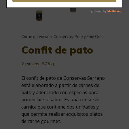
Carne de Vacuno
,
Conservas
,
Paté y Foie Gras
Confit de pato
2 muslos, 675 g
El confit de pato de Conservas Serrano
está elaborado a partir de carnes de
pato y aderazado con especias para
potenciar su sabor. Es una conserva
carnica que contiene dos unidades y
que permite realizar exquisitos platos
de carne gourmet.