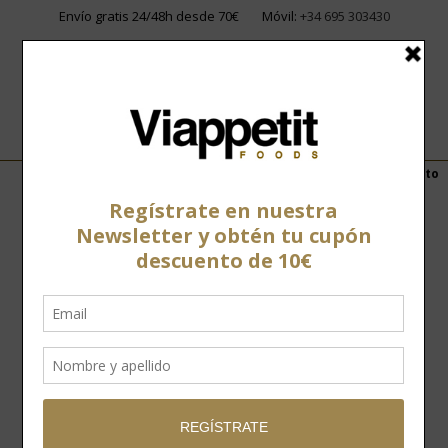
Envío gratis 24/48h desde 70€
Móvil:
+34 695 303430
Home
»
Tienda
»
Conservas
»
Conservas vegetales
»
Confit de pato