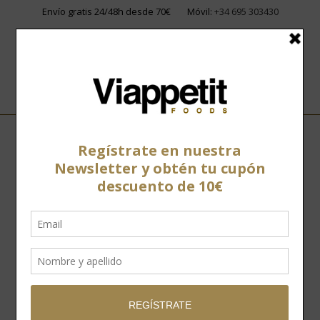
Envío gratis 24/48h desde 70€
Móvil:
+34 695 303430
Home
»
Tienda
»
Embutidos ibéricos
»
Cecina Suprema