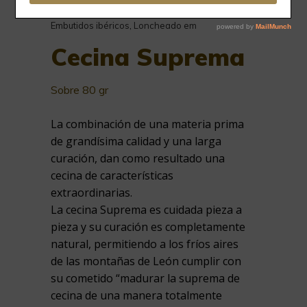
Embutidos ibéricos
,
Loncheado em
Cecina Suprema
Sobre 80 gr
La combinación de una materia prima
de grandísima calidad y una larga
curación, dan como resultado una
cecina de características
extraordinarias.
La cecina Suprema es cuidada pieza a
pieza y su curación es completamente
natural, permitiendo a los fríos aires
de las montañas de León cumplir con
su cometido “madurar la suprema de
cecina de una manera totalmente