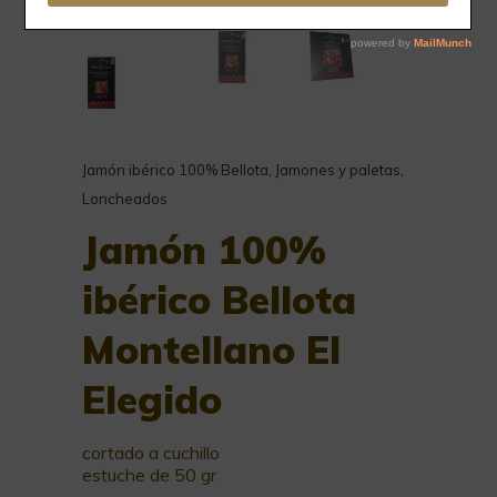
Jamón ibérico 100% Bellota
,
Jamones y paletas
,
Loncheados
Jamón 100%
ibérico Bellota
Montellano El
Elegido
cortado a cuchillo
estuche de 50 gr