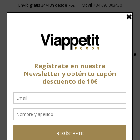
Envío gratis 24/48h desde 70€
Móvil:
+34 695 303430
Home
»
Tienda
»
Jamones y paletas
»
Jamón 100% ibérico Bellota
Montellano El Elegido