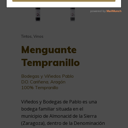
Tintos
,
Vinos
Menguante
Tempranillo
Bodegas y Viñedos Pablo
D.O. Cariñena, Aragón
100% Tempranillo
Viñedos y Bodegas de Pablo es una
bodega familiar situada en el
municipio de Almonacid de la Sierra
(Zaragoza), dentro de la Denominación