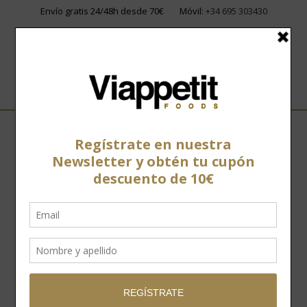
Envío gratis 24/48h desde 70€
Móvil:
+34 695 303430
Home
»
Tienda
»
Vinos
»
Tintos
»
Menguante Tempranillo