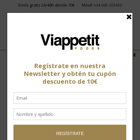
Envío gratis 24/48h desde 70€
Móvil:
+34 695 303430
Home
»
Apertura tienda Gourmet en San Vicente del Raspeig