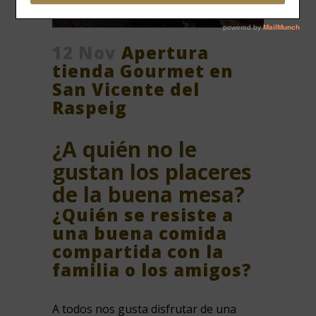
12 Nov
Apertura
tienda Gourmet en
San Vicente del
Raspeig
¿A quién no le
gustan los placeres
de la buena mesa?
¿Quién se resiste a
una buena comida
compartida con la
familia o los amigos?
A todos nos gusta disfrutar de una