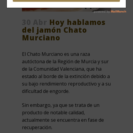
30 Abr
Hoy hablamos
del jamón Chato
Murciano
El Chato Murciano es una raza
autóctona de la Región de Murcia y sur
de la Comunidad Valenciana, que ha
estado al borde de la extinción debido a
su bajo rendimiento reproductivo y a su
dificultad de engorde.
Sin embargo, ya que se trata de un
producto de notable calidad,
actualmente se encuentra en fase de
recuperación.