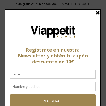
Envío gratis 24/48h desde 70€
Móvil:
+34 695 303430
Home
»
Hoy hablamos del jamón Chato Murciano